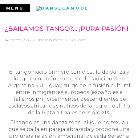
Ir
MENU
al
contenido
¿BAILAMOS TANGO?… ¡PURA PASIÓN!
14 marzo, 2016
danse la mode
New post
El tango nació primero como estilo de danza y
luego como género musical. Tradicional de
Argentina y Uruguay, surge de la fusión cultural
entre inmigrantes europeos (españoles e
italianos principalmente), descendientes de
esclavos africanos y nativos de la región del Río
de la Plata a finales del siglo XIX.
El tango es una danza sensual (que no sexual)
que se baila en pareja abrazada y propone una
profunda relación emocional de cada persona