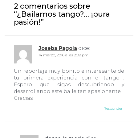
2 comentarios sobre
“
¿Bailamos tango?… ¡pura
pasión!
”
Joseba Pagola
dice:
14 marzo, 2016 a las 2:09 pm
Un reportaje muy bonito e interesante de
tu primera experiencia con el tango .
Espero que sigas descubriendo y
desarrollando este baile tan apasionante.
Gracias.
Responder