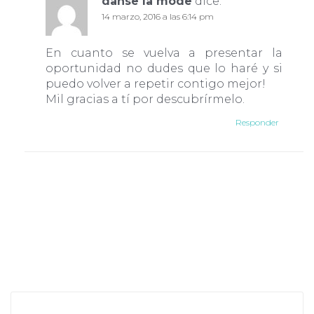
danse la mode
dice:
14 marzo, 2016 a las 6:14 pm
En cuanto se vuelva a presentar la
oportunidad no dudes que lo haré y si
puedo volver a repetir contigo mejor!
Mil gracias a tí por descubrírmelo.
Responder
Deja una respuesta
Tu dirección de correo electrónico no será
publicada.
Los campos obligatorios están
marcados con
*
Comentario
*