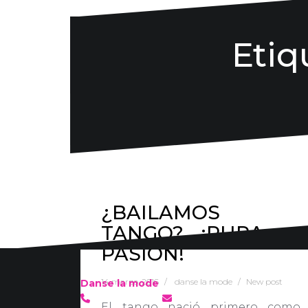
Etiq
¿BAILAMOS
TANGO?… ¡PURA
PASIÓN!
14 marzo, 2016
danse la mode
New post
Danse la mode
636 57 66 50
·
info@danselamode.com
El tango nació primero como