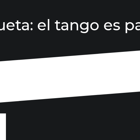
ueta:
el tango es p