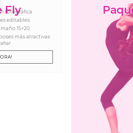
 Fly
Paqu
n fotográfica
es editables
tamaño 15×20
 poses más atractivas
afiar
ORA!