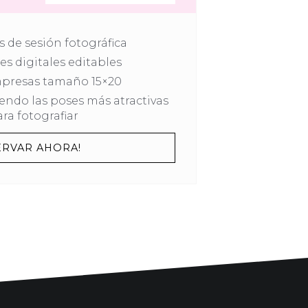
 de sesión fotográfica
s digitales editables
mpresas tamaño 15×20
iendo las poses más atractivas
ra fotografiar
ERVAR AHORA!