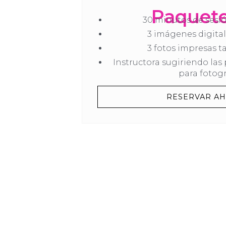
Paquete
30 minutos de sesió
3 imágenes digital
3 fotos impresas 
Instructora sugiriendo las
para fotogr
RESERVAR AH