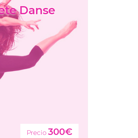
ete Danse
300€
Precio