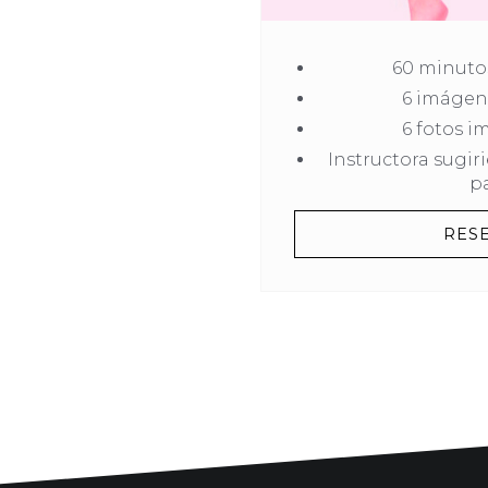
60 minutos
6 imágene
6 fotos i
Instructora sugir
pa
RES