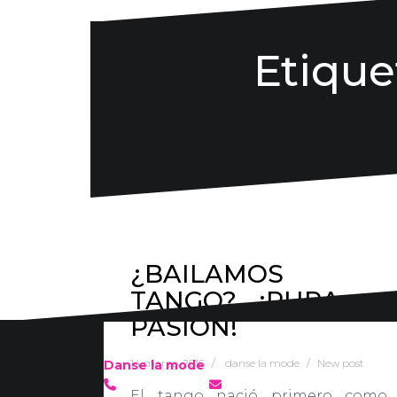
Etique
¿BAILAMOS
TANGO?… ¡PURA
PASIÓN!
14 marzo, 2016
danse la mode
New post
Danse la mode
636 57 66 50
·
info@danselamode.com
El tango nació primero como