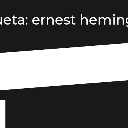
ueta:
ernest hemi