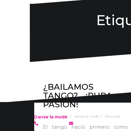
Etiq
¿BAILAMOS
TANGO?… ¡PURA
PASIÓN!
14 marzo, 2016
danse la mode
New post
Danse la mode
636 57 66 50
·
info@danselamode.com
El tango nació primero como
Avd. Comercial 20 Barañain (Navarra)