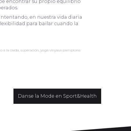
be encontrar su propio equilibrio
perados.
ntentando, en nuestra vida diaria
exibilidad para bailar cuando la
o a la caida
,
superación
,
yoga vinyasa pamplona
Danse la Mode en Sport&Health