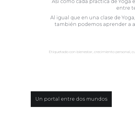
Así como cada práctica de Yoga e
entre t
Al igual que en una clase de Yog
también podemos aprender a abra
Etiquetado con
bienestar
,
crecimiento personal
,
c
Navegación
Un portal entre dos mundos
de
entradas