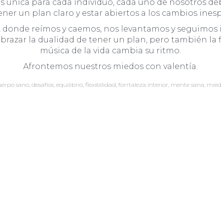
s única para cada individuo, cada uno de nosotros de
ener un plan claro y estar abiertos a los cambios ines
a, donde reímos y caemos, nos levantamos y seguimos i
zar la dualidad de tener un plan, pero también la fl
música de la vida cambia su ritmo.
Afrontemos nuestros miedos con valentía.
uerpo sano
,
desafíos
,
equilibrio
,
flexibilidad
,
forrtaleza interior
,
mente sana
,
mied