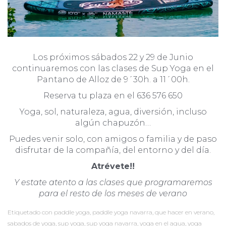
Los próximos sábados 22 y 29 de Junio
continuaremos con las clases de Sup Yoga en el
Pantano de Alloz de 9´30h. a 11´00h.
Reserva tu plaza en el 636 576 650
Yoga, sol, naturaleza, agua, diversión, incluso
algún chapuzón…
Puedes venir solo, con amigos o familia y de paso
disfrutar de la compañía, del entorno y del día.
Atrévete!!
Y estate atento a las clases que programaremos
para el resto de los meses de verano
Etiquetado con
paddle yoga
,
paddle yoga navarra
,
que hacer en verano
,
sabados de yoga
,
sup yoga
,
sup yoga navarra
,
yoga en el agua
,
yoga