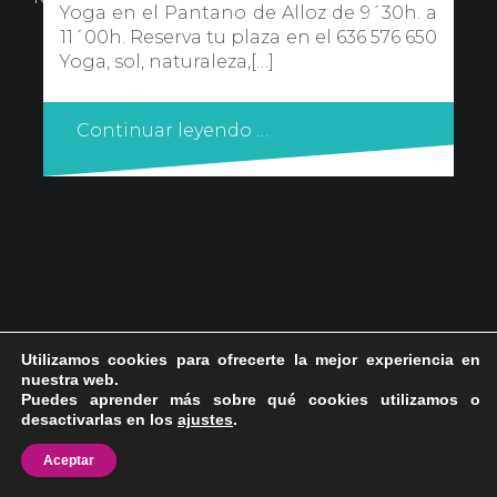
Yoga en el Pantano de Alloz de 9´30h. a
11´00h. Reserva tu plaza en el 636 576 650
Yoga, sol, naturaleza,[…]
Continuar leyendo …
Utilizamos cookies para ofrecerte la mejor experiencia en
nuestra web.
Puedes aprender más sobre qué cookies utilizamos o
desactivarlas en los
ajustes
.
Aceptar