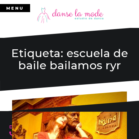
Ir
MENU
al
contenido
Etiqueta:
escuela de
baile bailamos ryr
Danse la mode
636 57 66 50
·
info@danselamode.com