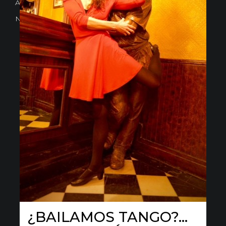
Avd. Comercial 20 Barañain (Navarra)
Nota Legal
·
Privacidad
·
Política de Cookies
¿BAILAMOS TANGO?…