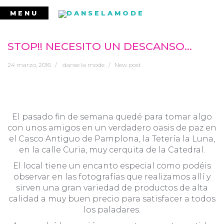
Ir
MENU
al
contenido
STOP!! NECESITO UN DESCANSO…
24 marzo, 2016
danse la mode
New post
El pasado fin de semana quedé para tomar algo
con unos amigos en un verdadero oasis de paz en
el Casco Antiguo de Pamplona, la Tetería la Luna,
en la calle Curia, muy cerquita de la Catedral.
El local tiene un encanto especial como podéis
observar en las fotografías que realizamos allí y
sirven una gran variedad de productos de alta
calidad a muy buen precio para satisfacer a todos
los paladares.