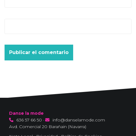
Web
Danse la mode
636 57 66 50
·
info@danselamode.com
Avd. Comercial 20 Barañain (Navarra)