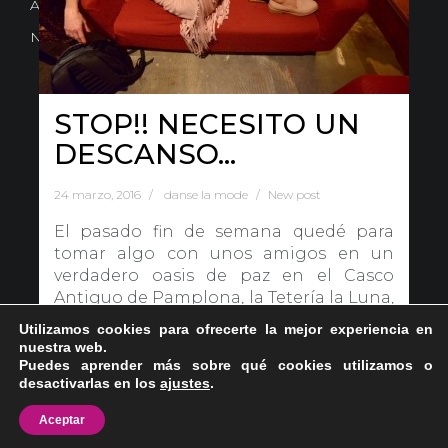
Avd. Comercial 20 Barañain (Navarra)
Nota Legal
·
Privacidad
·
Política de Cookies
STOP!! NECESITO UN
DESCANSO…
24 marzo, 2016
danse la mode
New post
El pasado fin de semana quedé para
tomar algo con unos amigos en un
verdadero oasis de paz en el Casco
Antiguo de Pamplona, la Tetería la Luna,
en la calle Curia, muy cerquita de[…]
Utilizamos cookies para ofrecerte la mejor experiencia en
nuestra web.
Puedes aprender más sobre qué cookies utilizamos o
Continuar leyendo …
desactivarlas en los
ajustes
.
Aceptar