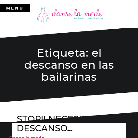
Ir
MENU
al
contenido
Etiqueta:
el
descanso en las
bailarinas
STOP!! NECESITO UN
DESCANSO…
Danse la mode