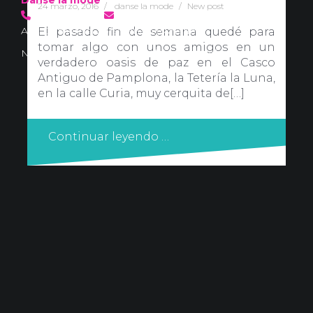
24 marzo, 2016
danse la mode
New post
636 57 66 50
·
info@danselamode.com
Avd. Comercial 20 Barañain (Navarra)
El pasado fin de semana quedé para
tomar algo con unos amigos en un
Nota Legal
·
Privacidad
·
Política de Cookies
verdadero oasis de paz en el Casco
Antiguo de Pamplona, la Tetería la Luna,
en la calle Curia, muy cerquita de[…]
Continuar leyendo …