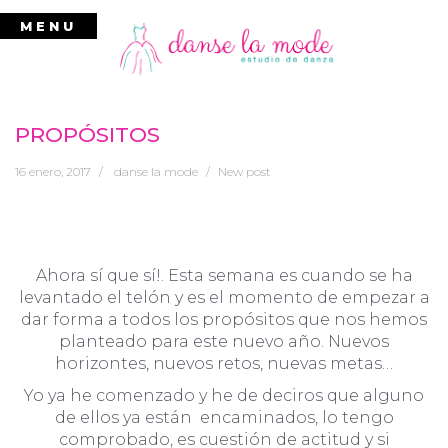
Ir
MENU
al
contenido
PROPÓSITOS
16 enero, 2017
danse la mode
New post
Ahora sí que sí!. Esta semana es cuando se ha
levantado el telón y es el momento de empezar a
dar forma a todos los propósitos que nos hemos
planteado para este nuevo año. Nuevos
horizontes, nuevos retos, nuevas metas…
Yo ya he comenzado y he de deciros que alguno
de ellos ya están encaminados, lo tengo
comprobado, es cuestión de actitud y si