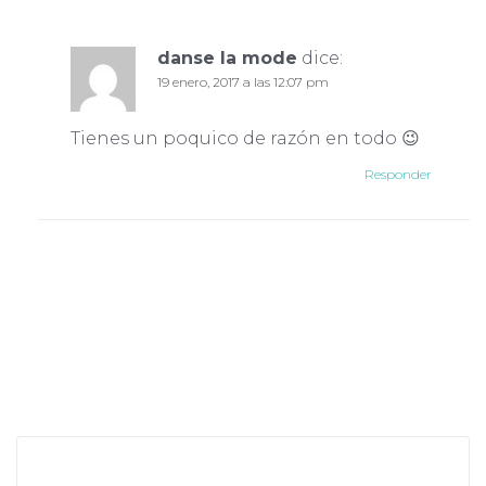
danse la mode
dice:
19 enero, 2017 a las 12:07 pm
Tienes un poquico de razón en todo 😉
Responder
Deja una respuesta
Tu dirección de correo electrónico no será
publicada.
Los campos obligatorios están
marcados con
*
Comentario
*