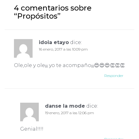
4 comentarios sobre
“
Propósitos
”
idoia etayo
dice:
16 enero, 2017 a las 10:09 pm
Ole,ole y ole¡¡¡ yo te acompaño¡¡¡😍😍😍👏👏👏
Responder
danse la mode
dice:
19 enero, 2017 a las 12:06 pm
Genial!!!!