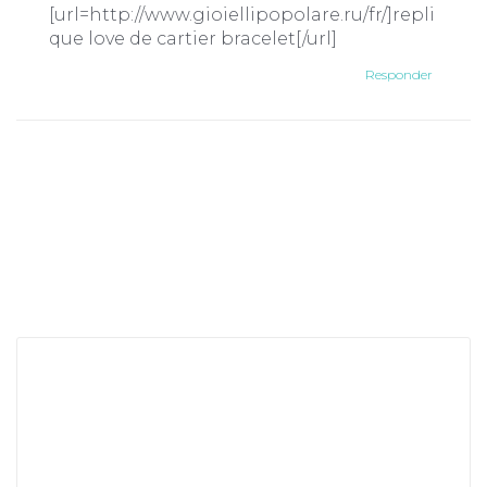
[url=http://www.gioiellipopolare.ru/fr/]repli
que love de cartier bracelet[/url]
Responder
Deja una respuesta
Tu dirección de correo electrónico no será
publicada.
Los campos obligatorios están
marcados con
*
Comentario
*