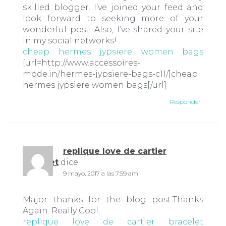
skilled blogger. I’ve joined your feed and
look forward to seeking more of your
wonderful post. Also, I’ve shared your site
in my social networks!
cheap hermes jypsiere women bags
[url=http://www.accessoires-
mode.in/hermes-jypsiere-bags-c11/]cheap
hermes jypsiere women bags[/url]
Responder
replique love de cartier
bracelet
dice:
9 mayo, 2017 a las 7:59 am
Major thanks for the blog post.Thanks
Again. Really Cool.
replique love de cartier bracelet