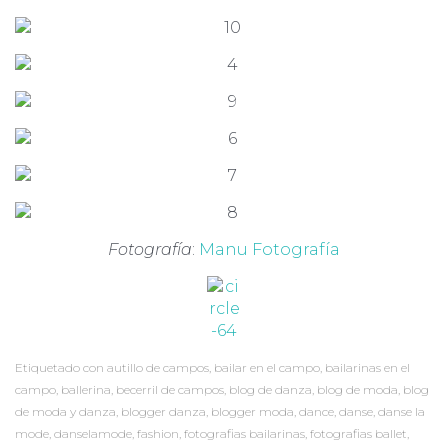
Fotografía
:
Manu Fotografía
Etiquetado con
autillo de campos
,
bailar en el campo
,
bailarinas en el
campo
,
ballerina
,
becerril de campos
,
blog de danza
,
blog de moda
,
blog
de moda y danza
,
blogger danza
,
blogger moda
,
dance
,
danse
,
danse la
mode
,
danselamode
,
fashion
,
fotografias bailarinas
,
fotografias ballet
,