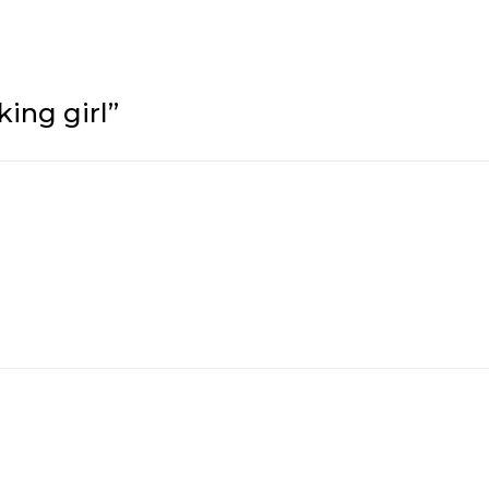
ing girl
”