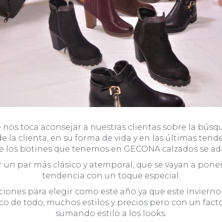
nos toca aconsejar a nuestras clientas sobre la búsq
 de la clienta, en su forma de vida y en las últimas tend
e los botines que tenemos en GECONA calzados se ada
r un par más clásico y atemporal, que se vayan a pone
tendencia con un toque especial.
nes para elegir como este año ya que este invierno e
o de todo, muchos estilos y precios pero con un fact
sumando estilo a los looks.