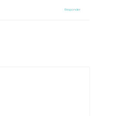
Responder
s con
*