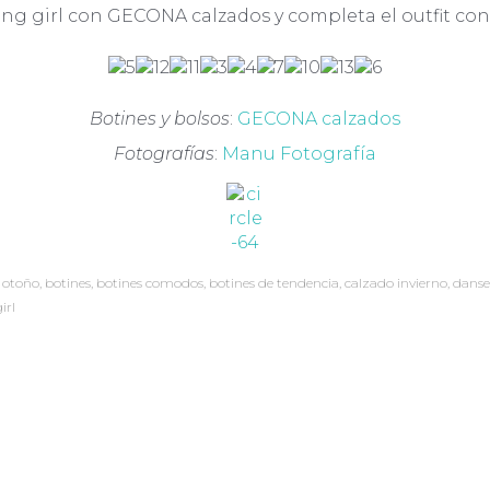
ng girl con GECONA calzados y completa el outfit con
Botines y bolsos
:
GECONA calzados
Fotografías
:
Manu Fotografía
 otoño
,
botines
,
botines comodos
,
botines de tendencia
,
calzado invierno
,
danse
irl