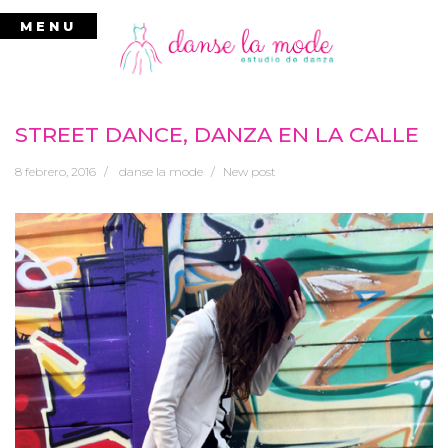
Ir
MENU
al
contenido
STREET DANCE, DANZA EN LA CALLE
8 febrero, 2016
danse la mode
New post