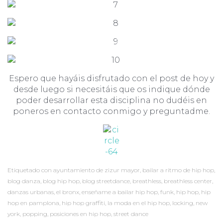
Espero que hayáis disfrutado con el post de hoy y
desde luego si necesitáis que os indique dónde
poder desarrollar esta disciplina no dudéis en
poneros en contacto conmigo y preguntadme.
Etiquetado con
ayuntamiento de zizur mayor
,
bailar a ritmo de hip hop
,
blog danza
,
blog hip hop
,
blog streetdance
,
breathless
,
breathless center
,
danzas urbanas
,
el bronx
,
enseñame a bailar hip hop
,
funk
,
hip hop
,
hip
hop en pamplona
,
hip hop graffiti
,
la moda en el hip hop
,
locking
,
new
york
,
popping
,
posiciones en hip hop
,
street dance