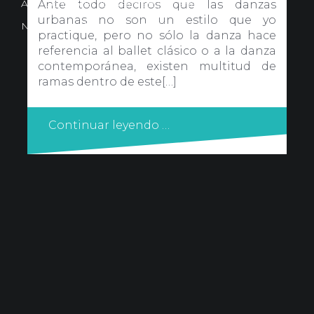
Avd. Comercial 20 Barañain (Navarra)
Ante todo deciros que las danzas
urbanas no son un estilo que yo
Nota Legal
·
Privacidad
·
Política de Cookies
practique, pero no sólo la danza hace
referencia al ballet clásico o a la danza
contemporánea, existen multitud de
ramas dentro de este[…]
Continuar leyendo …