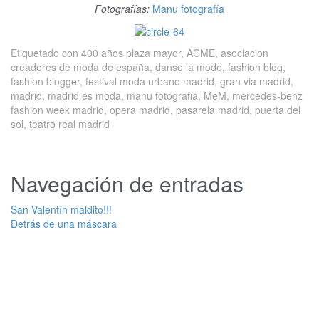
Fotografías:
Manu fotografía
Etiquetado con
400 años plaza mayor
,
ACME
,
asociacion
creadores de moda de españa
,
danse la mode
,
fashion blog
,
fashion blogger
,
festival moda urbano madrid
,
gran via madrid
,
madrid
,
madrid es moda
,
manu fotografia
,
MeM
,
mercedes-benz
fashion week madrid
,
opera madrid
,
pasarela madrid
,
puerta del
sol
,
teatro real madrid
Navegación de entradas
San Valentín maldito!!!
Detrás de una máscara
Deja una respuesta
Tu dirección de correo electrónico no será publicada.
Los campos
obligatorios están marcados con
*
Comentario
*