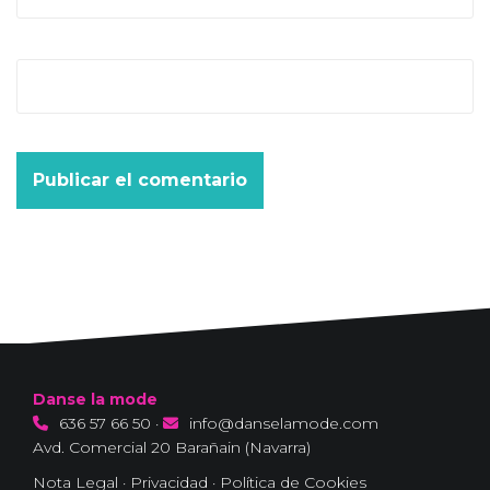
Web
Danse la mode
636 57 66 50
·
info@danselamode.com
Avd. Comercial 20 Barañain (Navarra)
Nota Legal
·
Privacidad
·
Política de Cookies