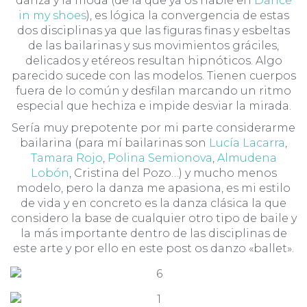
danza y la moda (de la que ya os hablé en
Dance
in my shoes
), es lógica la convergencia de estas
dos disciplinas ya que las figuras finas y esbeltas
de las bailarinas y sus movimientos gráciles,
delicados y etéreos resultan hipnóticos. Algo
parecido sucede con las modelos. Tienen cuerpos
fuera de lo común y desfilan marcando un ritmo
especial que hechiza e impide desviar la mirada.
Sería muy prepotente por mi parte considerarme
bailarina (para mí bailarinas son
Lucía Lacarra
,
Tamara Rojo
,
Polina Semionova
,
Almudena
Lobón
, Cristina del Pozo…) y mucho menos
modelo, pero la danza me apasiona, es mi estilo
de vida y en concreto es la danza clásica la que
considero la base de cualquier otro tipo de baile y
la más importante dentro de las disciplinas de
este arte y por ello en este post os danzo «ballet».