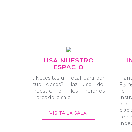
USA NUESTRO
I
ESPACIO
¿Necesitas un local para dar
Tran
tus clases? Haz uso del
Flyi
nuestro en los horarios
Te
libres de la sala.
inst
que 
disc
VISITA LA SALA!
cen
inde