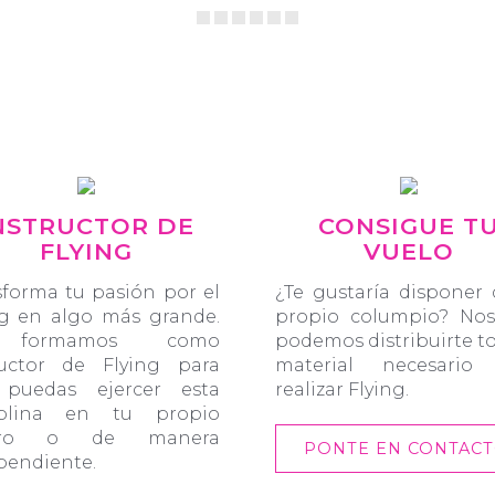
NSTRUCTOR DE
CONSIGUE T
FLYING
VUELO
sforma tu pasión por el
¿Te gustaría disponer 
ng en algo más grande.
propio columpio? Nos
 formamos como
podemos distribuirte t
ructor de Flying para
material necesario
puedas ejercer esta
realizar Flying.
iplina en tu propio
tro o de manera
PONTE EN CONTACT
pendiente.