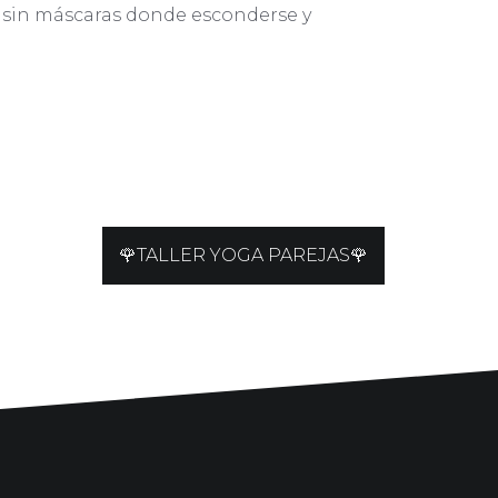
as sin máscaras donde esconderse y
🌹TALLER YOGA PAREJAS🌹