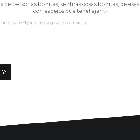
as de personas bonitas, sentirás cosas bonitas, de es
con espejos que te reflejen✨
PuraVibra
,
ReflejoPositivo
,
yoga aereo pamplona
S🌹