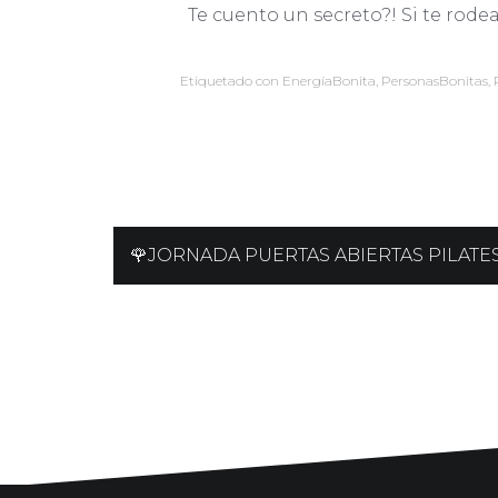
Te cuento un secreto?! Si te rode
Etiquetado con
EnergíaBonita
,
PersonasBonitas
,
Navegación
🌹JORNADA PUERTAS ABIERTAS PILATE
de
entradas