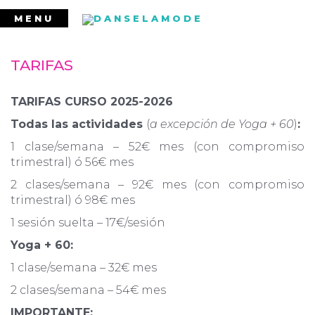
Ir
MENU
al
contenido
TARIFAS
TARIFAS CURSO 2025-2026
Todas las actividades
(
a excepción de Yoga + 60
)
:
1 clase/semana – 52€ mes (con compromiso
trimestral) ó 56€ mes
2 clases/semana – 92€ mes (con compromiso
trimestral) ó 98€ mes
1 sesión suelta – 17€/sesión
Yoga + 60:
1 clase/semana – 32€ mes
2 clases/semana – 54€ mes
IMPORTANTE: