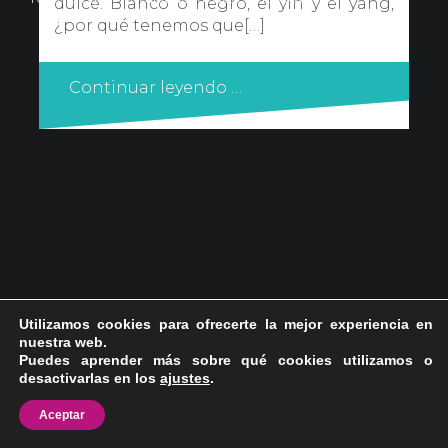
dulce. Blanco o negro, el yin y el yang,
¿por qué tenemos que[…]
Continuar leyendo …
Utilizamos cookies para ofrecerte la mejor experiencia en
nuestra web.
Puedes aprender más sobre qué cookies utilizamos o
desactivarlas en los
ajustes
.
Aceptar