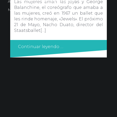
Avd. Comercial 20 Barañain (Navarra)
Las mujeres aman las joyas y George
Balanchine, el coreógrafo que amaba a
Nota Legal
·
Privacidad
·
Política de Cookies
las mujeres, creó en 1967 un ballet que
les rinde homenaje, «Jewels». El próximo
21 de Mayo, Nacho Duato, director del
Staatsballet[…]
Continuar leyendo …