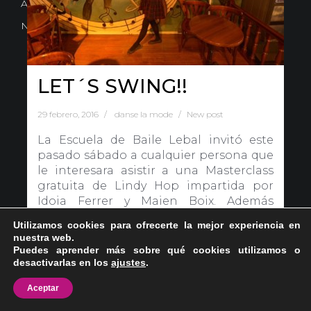
Avd. Comercial 20 Barañain (Navarra)
Nota Legal
·
Privacidad
·
Política de Cookies
LET´S SWING!!
29 febrero, 2016
danse la mode
New post
La Escuela de Baile Lebal invitó este
pasado sábado a cualquier persona que
le interesara asistir a una Masterclass
gratuita de Lindy Hop impartida por
Idoia Ferrer y Maien Boix. Además
organizó un evento musical[…]
Utilizamos cookies para ofrecerte la mejor experiencia en
nuestra web.
Puedes aprender más sobre qué cookies utilizamos o
Continuar leyendo …
desactivarlas en los
ajustes
.
Aceptar