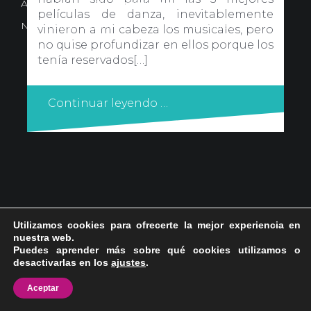
Avd. Comercial 20 Barañain (Navarra)
películas de danza, inevitablemente
Nota Legal
·
Privacidad
·
Política de Cookies
vinieron a mi cabeza los musicales, pero
no quise profundizar en ellos porque los
tenía reservados[…]
Continuar leyendo …
Utilizamos cookies para ofrecerte la mejor experiencia en
nuestra web.
Puedes aprender más sobre qué cookies utilizamos o
desactivarlas en los
ajustes
.
Aceptar