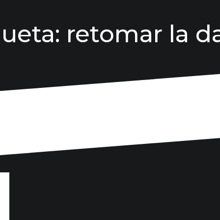
queta:
retomar la d