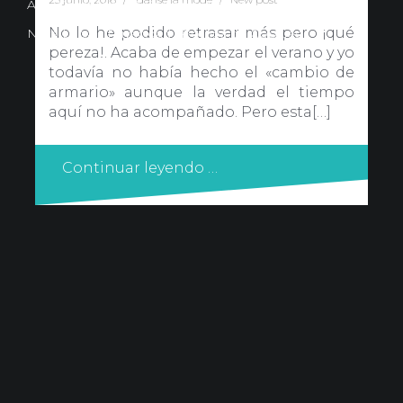
Avd. Comercial 20 Barañain (Navarra)
No lo he podido retrasar más pero ¡qué
Nota Legal
·
Privacidad
·
Política de Cookies
pereza!. Acaba de empezar el verano y yo
todavía no había hecho el «cambio de
armario» aunque la verdad el tiempo
aquí no ha acompañado. Pero esta[…]
Continuar leyendo …