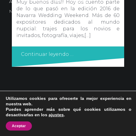
Avd. Comercial 20 Barañain (Navarra)
Muy buenos días!! Hoy os cuento parte
de lo que pasó en la edición 2016 de
Nota Legal
·
Privacidad
·
Política de Cookies
Navarra Wedding Weekend. Más de 60
expositores dedicados al mundo
nupcial: trajes para los novios e
invitados, fotografía, viajes,[…]
Continuar leyendo …
Utilizamos cookies para ofrecerte la mejor experiencia en
nuestra web.
Puedes aprender más sobre qué cookies utilizamos o
desactivarlas en los
ajustes
.
Aceptar