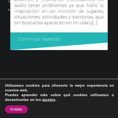
Avd. Comercial 20 Barañain (Navarra)
suelo tener problemas ya que hallo la
Nota Legal
·
Privacidad
·
Política de Cookies
inspiración en un montón de lugares,
situaciones, actividades y personas, que
sin buscarlas aparecen en mi vida y[…]
Continuar leyendo …
Utilizamos cookies para ofrecerte la mejor experiencia en
nuestra web.
Puedes aprender más sobre qué cookies utilizamos o
desactivarlas en los
ajustes
.
Aceptar