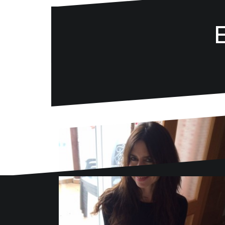
Danse la mode
636 57 66 50
·
info@danselamode.com
Avd. Comercial 20 Barañain (Navarra)