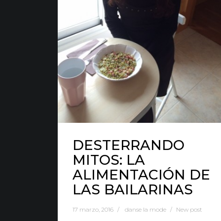
Nota Legal
·
Privacidad
·
Política de Cookies
DESTERRANDO
MITOS: LA
ALIMENTACIÓN DE
LAS BAILARINAS
17 marzo, 2016
danse la mode
New post