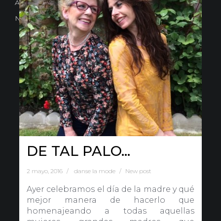
Avd. Comercial 20 Barañain (Navarra)
Nota Legal
·
Privacidad
·
Política de Cookies
DE TAL PALO…
2 mayo, 2016
danse la mode
New post
Ayer celebramos el día de la madre y qué
mejor manera de hacerlo que
homenajeando a todas aquellas