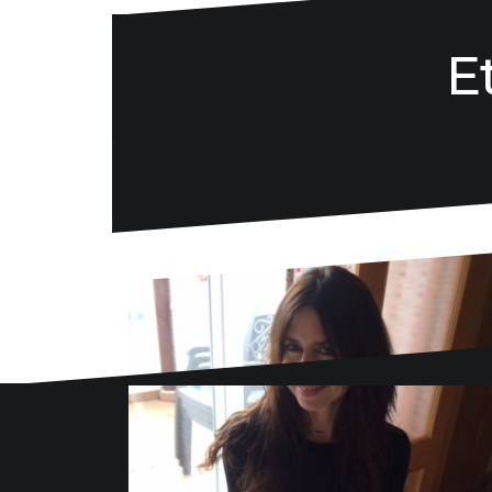
E
Danse la mode
636 57 66 50
·
info@danselamode.com
Avd. Comercial 20 Barañain (Navarra)