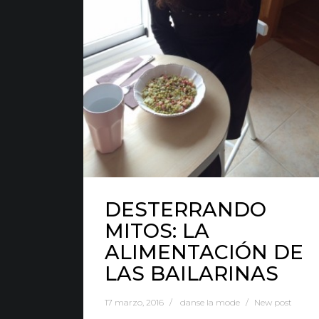
Nota Legal
·
Privacidad
·
Política de Cookies
DESTERRANDO
MITOS: LA
ALIMENTACIÓN DE
LAS BAILARINAS
17 marzo, 2016
danse la mode
New post