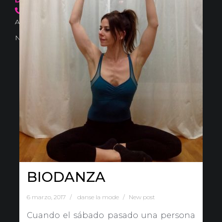
636 57 66 50
·
info@danselamode.com
Avd. Comercial 20 Barañain (Navarra)
Nota Legal
·
Privacidad
·
Política de Cookies
BIODANZA
6 marzo, 2017
danse la mode
New post
Cuando el sábado pasado una persona