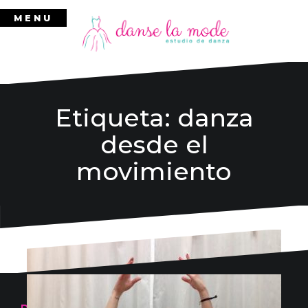
Ir
MENU
al
contenido
Etiqueta:
danza
desde el
movimiento
Danse la mode