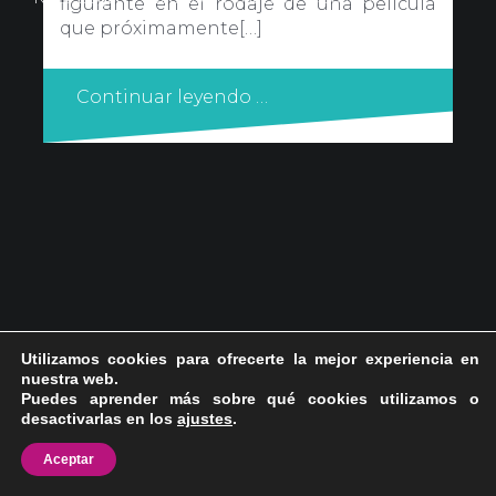
figurante en el rodaje de una película
que próximamente[…]
Continuar leyendo …
Utilizamos cookies para ofrecerte la mejor experiencia en
nuestra web.
Puedes aprender más sobre qué cookies utilizamos o
desactivarlas en los
ajustes
.
Aceptar