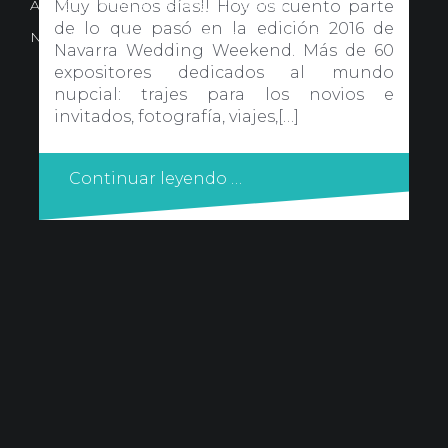
Avd. Comercial 20 Barañain (Navarra)
Muy buenos días!! Hoy os cuento parte
de lo que pasó en la edición 2016 de
Nota Legal
·
Privacidad
·
Política de Cookies
Navarra Wedding Weekend. Más de 60
expositores dedicados al mundo
nupcial: trajes para los novios e
invitados, fotografía, viajes,[…]
Continuar leyendo …