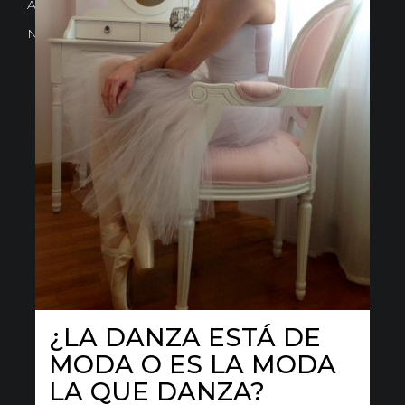
Avd. Comercial 20 Barañain (Navarra)
Nota Legal
·
Privacidad
·
Política de Cookies
LAS 3 MEJORES
¿LA DANZA ESTÁ DE
PELÍCULAS DE DANZA
MODA O ES LA MODA
LA QUE DANZA?
17 febrero, 2016
danse la mode
New post