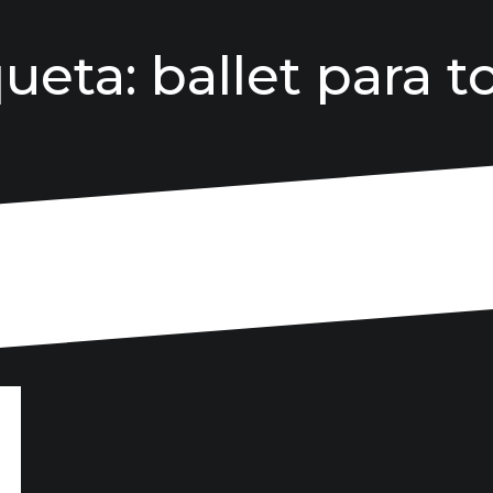
queta:
ballet para t