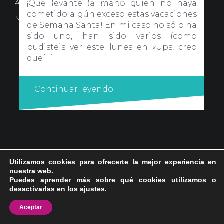
Avd. Comercial 20 Barañain (Navarra)
¡Que levante la mano quien no haya
cometido algún exceso estas vacaciones
Nota Legal
·
Privacidad
·
Política de Cookies
de Semana Santa! En mi caso no sólo ha
sido uno, han sido varios (como
pudisteis ver este lunes en «Ups, creo
que[…]
Continuar leyendo …
Utilizamos cookies para ofrecerte la mejor experiencia en
nuestra web.
Puedes aprender más sobre qué cookies utilizamos o
desactivarlas en los
ajustes
.
Aceptar