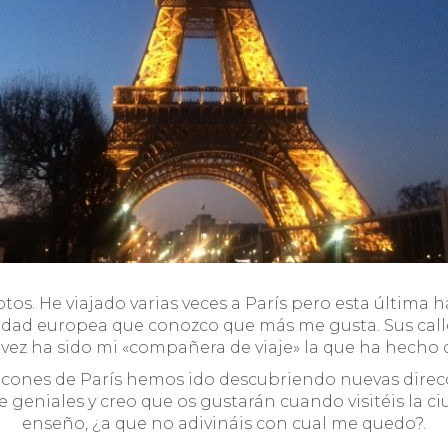
tos. He viajado varias veces a París pero esta última h
iudad europea que conozco que más me gusta. Sus calle
vez ha sido mi «compañera de viaje» la que ha hecho d
cones de París hemos ido descubriendo nuevas direc
geniales y creo que os gustarán cuando visitéis la ci
enseño, ¿a que no adivináis con cual me quedo?.