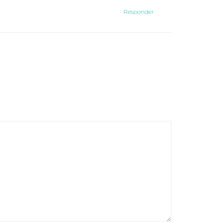
Responder
s con
*