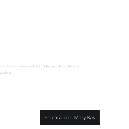
e la mode
,
el arco de triunfo
,
fashion blog
,
francia
,
ocadero
En casa con Mary Kay