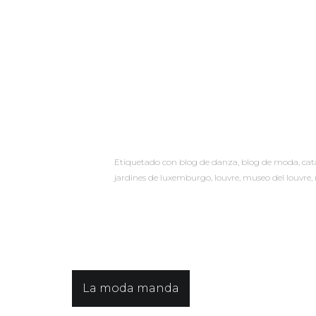
Etiquetado con
blog de danza
,
blog de moda
,
cat
jardines de luxemburgo
,
louvre
,
museo del louvre
,
Navegación
La moda manda