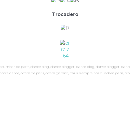
Trocadero
acumbas de paris
,
dance blog
,
dance blogger
,
danse blog
,
danse blogger
,
dans
notre dame
,
opera de paris
,
opera garnier
,
paris
,
siempre nos quedara paris
,
tr