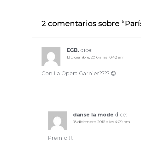
de
entradas
2 comentarios sobre “
Parí
EGB.
dice:
13 diciembre, 2016 a las 10:42 am
Con La Opera Garnier???? 😉
danse la mode
dice:
18 diciembre, 2016 a las 4:09 pm
Premio!!!!