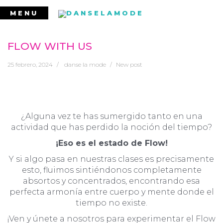
Ir
MENU
al
contenido
FLOW WITH US
25 febrero, 2024
danse la mode
New post
¿Alguna vez te has sumergido tanto en una
actividad que has perdido la noción del tiempo?
¡Eso es el estado de Flow!
Y si algo pasa en nuestras clases es precisamente
esto, fluimos sintiéndonos completamente
absortos y concentrados, encontrando esa
perfecta armonía entre cuerpo y mente donde el
tiempo no existe.
¡Ven y únete a nosotros para experimentar el Flow