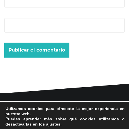
Web
Danse la mode
Utilizamos cookies para ofrecerte la mejor experiencia en
nuestra web.
636 57 66 50
·
info@danselamode.com
Puedes aprender más sobre qué cookies utilizamos o
Avd. Comercial 20 Barañain (Navarra)
desactivarlas en los
ajustes
.