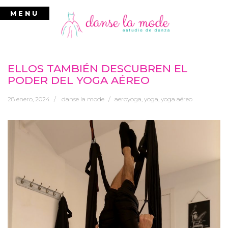
Ir
MENU
al
contenido
ELLOS TAMBIÉN DESCUBREN EL
PODER DEL YOGA AÉREO
28 enero, 2024
danse la mode
aeroyoga
,
yoga
,
yoga aéreo