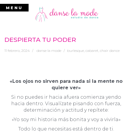
Ir
MENU
al
contenido
DESPIERTA TU PODER
11 febrero, 2024
danse la mode
burlesque
,
cabaret
,
chair dance
«Los ojos no sirven para nada si la mente no
quiere ver»
Si no puedes ir hacia afuera comienza yendo
hacia dentro. Visualízate pisando con fuerza,
determinación y actitud y repítete:
«Yo soy mi historia más bonita y voy a vivirla»
Todo lo que necesitas está dentro de ti.