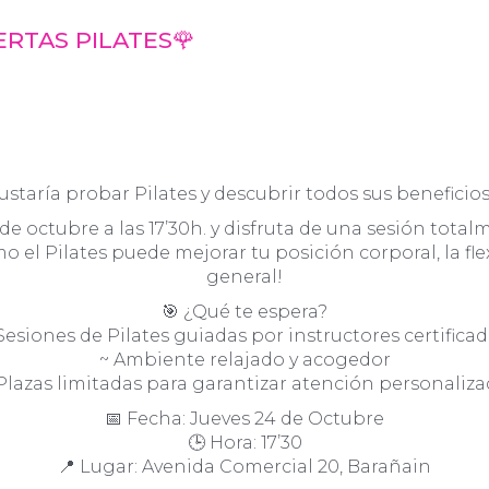
RTAS PILATES🌹
ustaría probar Pilates y descubrir todos sus beneficios? 
e octubre a las 17’30h. y disfruta de una sesión total
el Pilates puede mejorar tu posición corporal, la flexi
general!
🎯 ¿Qué te espera?
Sesiones de Pilates guiadas por instructores certifica
~ Ambiente relajado y acogedor
Plazas limitadas para garantizar atención personaliz
📅 Fecha: Jueves 24 de Octubre
🕒 Hora: 17’30
📍 Lugar: Avenida Comercial 20, Barañain