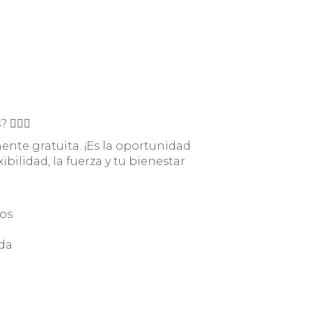
🧘‍♀️✨
mente gratuita. ¡Es la oportunidad
bilidad, la fuerza y tu bienestar
dos
ada