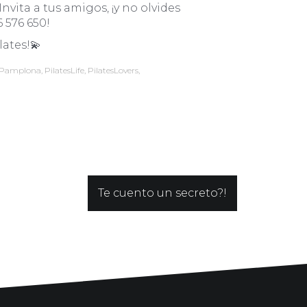
vita a tus amigos, ¡y no olvides
 576 650!
lates!💫
isPamplona
,
PilatesLife
,
PilatesLovers
,
Te cuento un secreto?!