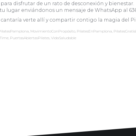
ara disfrutar de un rato de desconexión y bienestar. In
 tu lugar enviándonos un mensaje de WhatsApp al 636
cantaría verte allí y compartir contigo la magia del Pi
PilatesPamplona
,
MovimientoConPropósito
,
PilatesEnPamplona
,
PilatesGrat
sTime
,
PuertasAbiertasPilates
,
VidaSaludable