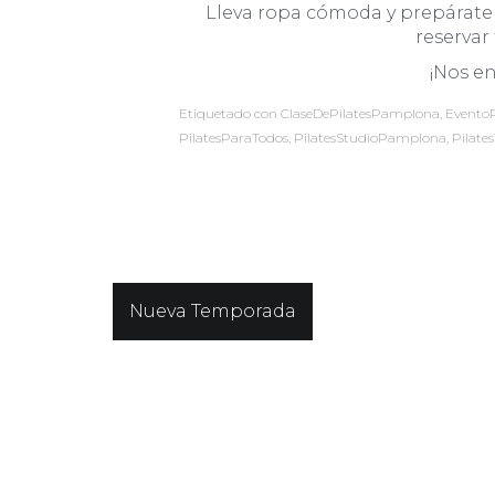
Lleva ropa cómoda y prepárate p
reservar
¡Nos en
Etiquetado con
ClaseDePilatesPamplona
,
Evento
PilatesParaTodos
,
PilatesStudioPamplona
,
Pilate
Navegación
Nueva Temporada
de
entradas