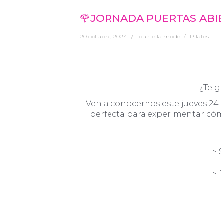
🌹JORNADA PUERTAS ABIE
20 octubre, 2024
danse la mode
Pilates
¿Te g
Ven a conocernos este jueves 24 d
perfecta para experimentar cómo 
~ 
~ 