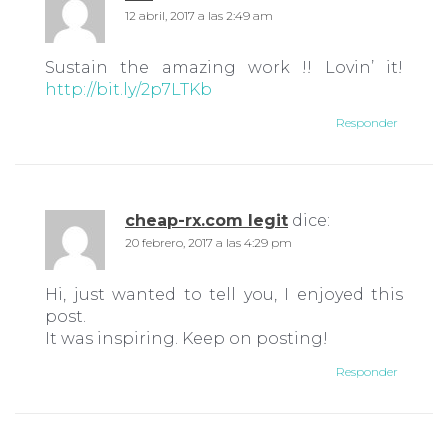
12 abril, 2017 a las 2:49 am
Sustain the amazing work !! Lovin’ it!
http://bit.ly/2p7LTKb
Responder
cheap-rx.com legit
dice:
20 febrero, 2017 a las 4:29 pm
Hi, just wanted to tell you, I enjoyed this
post.
It was inspiring. Keep on posting!
Responder