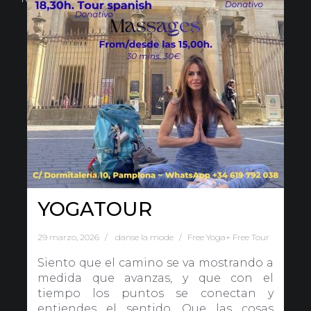
YOGATOUR
29 marzo, 2026
danse la mode
Free Yoga+ Free Tour
Siento que el camino se va mostrando a
medida que avanzas, y que con el
tiempo los puntos se conectan y
entiendes el sentido. Que las cosas