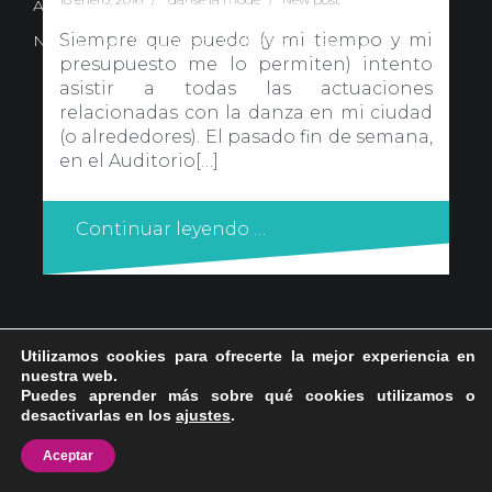
Avd. Comercial 20 Barañain (Navarra)
Siempre que puedo (y mi tiempo y mi
Nota Legal
·
Privacidad
·
Política de Cookies
presupuesto me lo permiten) intento
asistir a todas las actuaciones
relacionadas con la danza en mi ciudad
(o alrededores). El pasado fin de semana,
en el Auditorio[…]
Continuar leyendo …
Utilizamos cookies para ofrecerte la mejor experiencia en
nuestra web.
Puedes aprender más sobre qué cookies utilizamos o
desactivarlas en los
ajustes
.
Aceptar