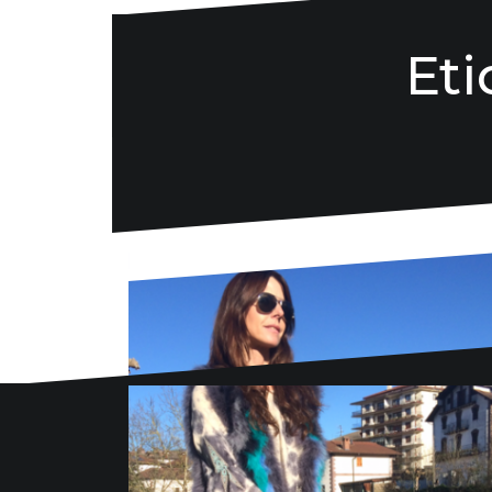
Eti
Danse la mode
636 57 66 50
·
info@danselamode.com
Avd. Comercial 20 Barañain (Navarra)