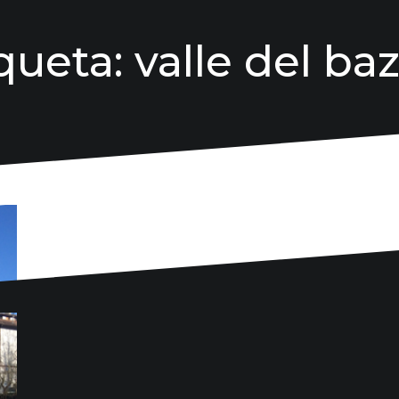
queta:
valle del ba