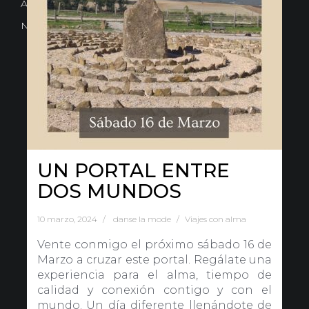
Avd. Comercial 20 Barañain (Navarra)
Nota Legal
·
Privacidad
·
Política de Cookies
UN PORTAL ENTRE
DOS MUNDOS
10 marzo, 2024
danse la mode
Viajes con alma
Vente conmigo el próximo sábado 16 de
Marzo a cruzar este portal. Regálate una
experiencia para el alma, tiempo de
calidad y conexión contigo y con el
mundo. Un día diferente llenándote de