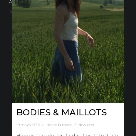
Avd. Comercial 20 Barañain (Navarra)
Nota Legal
·
Privacidad
·
Política de Cookies
BODIES & MAILLOTS
19 mayo, 2016
danse la mode
New post
Hemos sacado las faldas (los tutus) y el